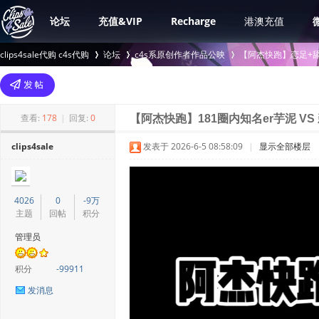
论坛
充值&VIP
Recharge
港澳充值
clips4sale代购 c4s代购
论坛
c4s系原创作者作品公映
【阿杰快跑】恋足+舔脚
>
›
›
查看:
178
|
回复:
0
【阿杰快跑】181圈内知名er芋泥 VS
clips4sale
发表于 2026-6-5 08:58:09
|
显示全部楼层
4026
0
-9万
主题
回帖
积分
管理员
积分
-99911
发消息