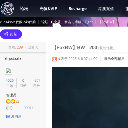
论坛
充值&VIP
Recharge
港澳充值
clips4sale代购 c4s代购
论坛
女斗、拳击、虐腹、Fight
【FoxBW】
>
›
›
查看:
239
|
回复:
0
【FoxBW】BW—200
[复制链接]
clips4sale
发表于 2026-6-6 07:44:09
|
显示全部楼层
4026
0
-9万
主题
回帖
积分
管理员
积分
-99911
发消息