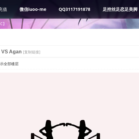
充值
微信iuoo-me
QQ3117191878
足控丝足恋足美脚
BC】
 VS Agan
[复制链接]
示全部楼层