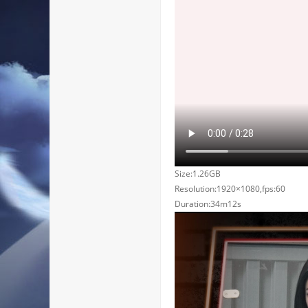
Size:1.26GB
Resolution:1920×1080,fps:60
Duration:34m12s