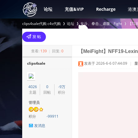
论坛
充值&VIP
Recharge
港澳
clips4sale代购 c4s代购
论坛
女斗、拳击、虐腹、Fight
【TL
>
›
›
查看:
139
|
回复:
0
【MeiFight】NFF19-Lexin
clips4sale
发表于 2026-6-6 07:44:09
|
显
4026
0
-9万
主题
回帖
积分
管理员
积分
-99911
发消息