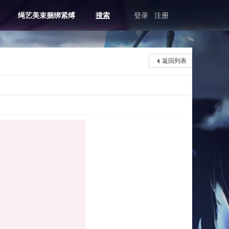
绳艺美束捆绑紧缚
搜索
登录
注册
返回列表