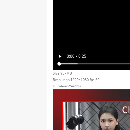
Size:957MB
Resolution:1920×1080,fps:60
Duration:25m11s