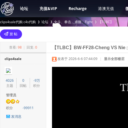
论坛
充值&VIP
Recharge
港澳充值
clips4sale代购 c4s代购
论坛
女斗、拳击、虐腹、Fight
【TLBC】
>
›
›
查看:
98
|
回复:
0
【TLBC】BW-FF28-Cheng VS Nie
clips4sale
发表于 2026-6-6 07:44:09
|
显示全部楼层
4026
0
-9万
主题
回帖
积分
管理员
积分
-99911
发消息