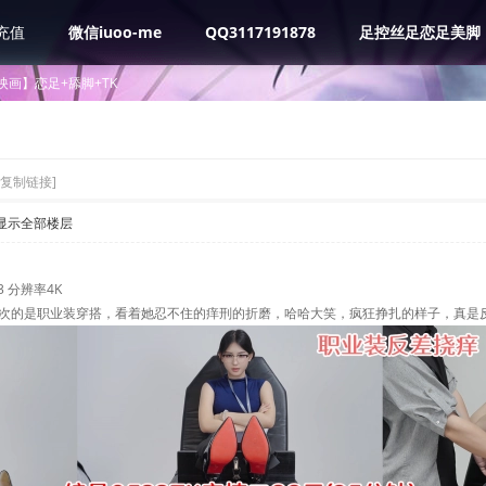
充值
微信iuoo-me
QQ3117191878
足控丝足恋足美脚
映画】恋足+舔脚+TK
[复制链接]
显示全部楼层
3 分辨率4K
次的是职业装穿搭，看着她忍不住的痒刑的折磨，哈哈大笑，疯狂挣扎的样子，真是