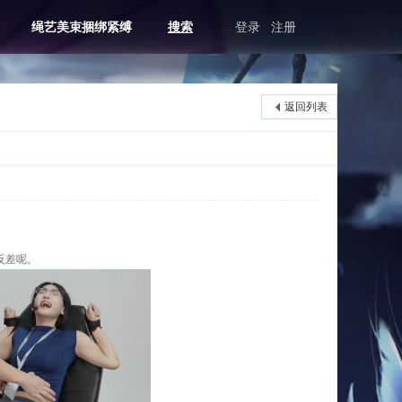
绳艺美束捆绑紧缚
搜索
登录
注册
返回列表
反差呢。