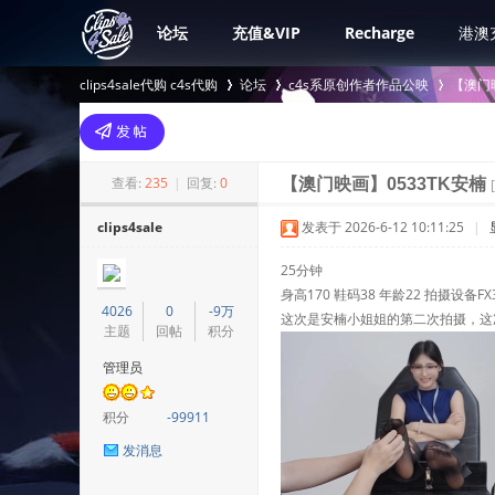
论坛
充值&VIP
Recharge
港澳
clips4sale代购 c4s代购
论坛
c4s系原创作者作品公映
【澳门
>
›
›
查看:
235
|
回复:
0
【澳门映画】0533TK安楠
clips4sale
发表于 2026-6-12 10:11:25
|
25分钟
身高170 鞋码38 年龄22 拍摄设备FX
4026
0
-9万
这次是安楠小姐姐的第二次拍摄，这
主题
回帖
积分
管理员
积分
-99911
发消息