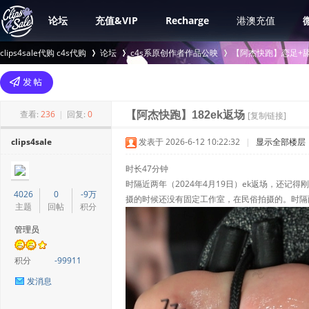
论坛
充值&VIP
Recharge
港澳充值
clips4sale代购 c4s代购
论坛
c4s系原创作者作品公映
【阿杰快跑】恋足+舔脚
>
›
›
查看:
236
|
回复:
0
【阿杰快跑】182ek返场
[复制链接]
clips4sale
发表于 2026-6-12 10:22:32
|
显示全部楼层
时长47分钟
时隔近两年（2024年4月19日）ek返场，还
4026
0
-9万
摄的时候还没有固定工作室，在民俗拍摄的。时隔两
主题
回帖
积分
管理员
积分
-99911
发消息