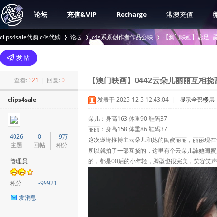
论坛
充值&VIP
Recharge
港澳充值
clips4sale代购 c4s代购
论坛
c4s系原创作者作品公映
【澳门映画】恋足+舔
>
›
›
查看:
321
|
回复:
0
【澳门映画】0442云朵儿丽丽互相挠
clips4sale
发表于 2025-12-5 12:43:04
|
显示全部楼层
朵儿：身高163 体重90 鞋码37
丽丽：身高158 体重86 鞋码37
4026
0
-9万
这次邀请推博主云朵儿和她的闺蜜丽丽，丽丽现在
主题
回帖
积分
所以就拍了一部互挠的，这里有个云朵儿舔她闺蜜
管理员
的，都是00后的小年轻，脚型也很完美，笑容笑
积分
-99921
发消息