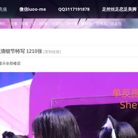
充值
微信iuoo-me
QQ3117191878
足控丝足恋足美脚
网红、主播、车模、CJ；BB酱、小玥玥、刘一琳、琳园长、五月儿、洪嘉悦
清细节特写 1210张
[复制链接]
显示全部楼层