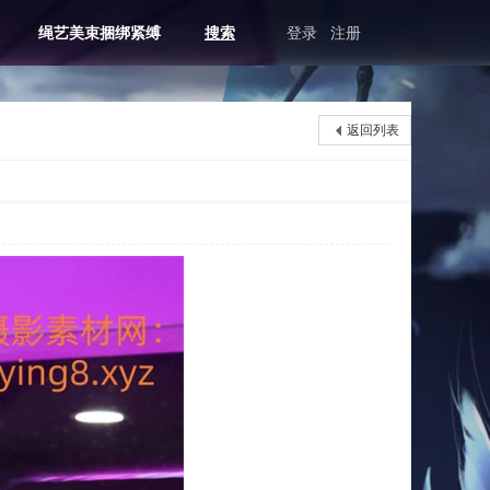
绳艺美束捆绑紧缚
搜索
登录
注册
返回列表