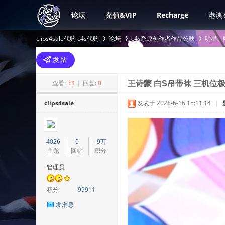
论坛
充值&VIP
Recharge
港澳
clips4sale代购 c4s代购
论坛
c4s系原创作者作品公映
明星、
>
›
›
查看:
33
|
回复:
0
王诗蒙 白S吊带袜 三机位极
clips4sale
发表于 2026-6-16 15:11:14
|
4026
0
-9万
主题
回帖
积分
管理员
积分
-99911
发消息