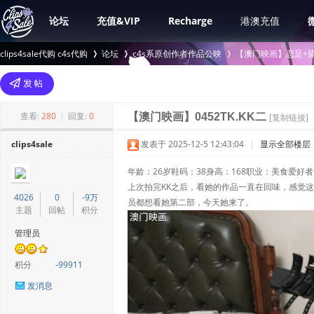
论坛
充值&VIP
Recharge
港澳充值
clips4sale代购 c4s代购
论坛
c4s系原创作者作品公映
【澳门映画】恋足+舔
>
›
›
查看:
280
|
回复:
0
【澳门映画】0452TK.KK二
[复制链接]
clips4sale
发表于 2025-12-5 12:43:04
|
显示全部楼层
年龄：26岁鞋码：38身高：168职业：美食爱好者
上次拍完KK之后，看她的作品一直在回味，感觉
4026
0
-9万
员都想看她第二部，今天她来了。
主题
回帖
积分
管理员
积分
-99911
发消息