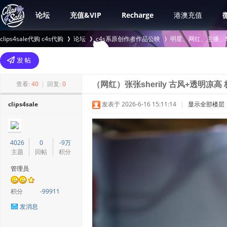
论坛
充值&VIP
Recharge
港澳充值
clips4sale代购 c4s代购
论坛
c4s系原创作者作品公映
明星、网红、主播、
>
›
›
查看:
40
|
回复:
0
（网红）张张sherily 古风+透明凉高 
clips4sale
发表于 2026-6-16 15:11:14
|
显示全部楼层
4026
0
-9万
主题
回帖
积分
管理员
积分
-99911
发消息