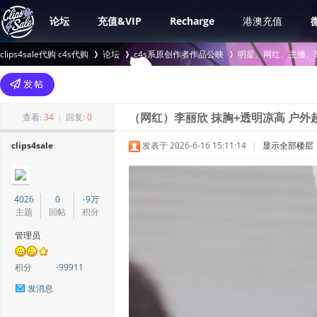
论坛
充值&VIP
Recharge
港澳充值
clips4sale代购 c4s代购
论坛
c4s系原创作者作品公映
明星、网红、主播、
>
›
›
查看:
34
|
回复:
0
（网红）李丽欣 抹胸+透明凉高 户外超
clips4sale
发表于 2026-6-16 15:11:14
|
显示全部楼层
4026
0
-9万
主题
回帖
积分
管理员
积分
-99911
发消息