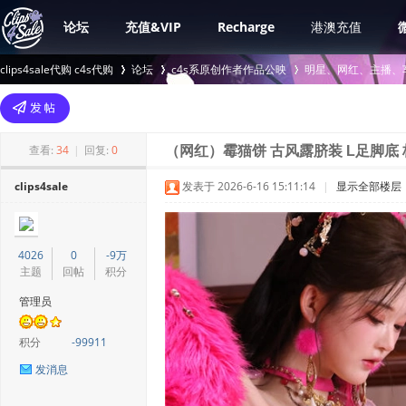
论坛
充值&VIP
Recharge
港澳充值
clips4sale代购 c4s代购
论坛
c4s系原创作者作品公映
明星、网红、主播、
>
›
›
查看:
34
|
回复:
0
（网红）霉猫饼 古风露脐装 L足脚底 
clips4sale
发表于 2026-6-16 15:11:14
|
显示全部楼层
4026
0
-9万
主题
回帖
积分
管理员
积分
-99911
发消息