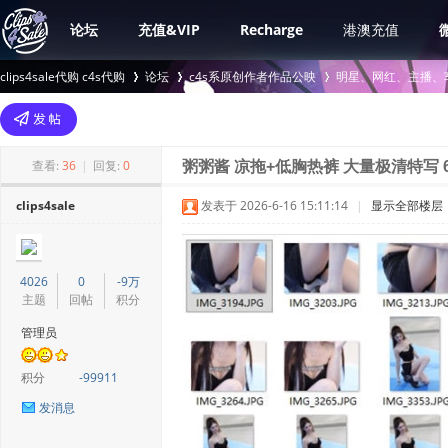
论坛
充值&VIP
Recharge
港澳充值
clips4sale代购 c4s代购
论坛
c4s系原创作者作品公映
明星、网红、主播、
>
›
›
查看:
36
|
回复:
0
粥粥酱 凉拖+低胸热裤 大量极清特写 6
clips4sale
发表于 2026-6-16 15:11:14
|
显示全部楼层
4026
0
-9万
主题
回帖
积分
管理员
积分
-99911
发消息