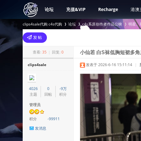
论坛
充值&VIP
Recharge
港澳
clips4sale代购 c4s代购
论坛
c4s系原创作者作品公映
明星、
>
›
›
查看:
35
|
回复:
0
小仙若 白S袜低胸短裙多角
clips4sale
发表于 2026-6-16 15:11:14
|
4026
0
-9万
主题
回帖
积分
管理员
积分
-99911
发消息