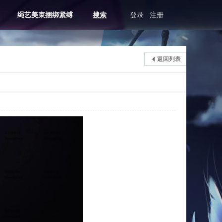
绳艺美束捆绑紧缚
搜索
登录
注册
返回列表