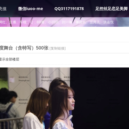
充值
微信iuoo-me
QQ3117191878
足控丝足恋足美脚
网红、主播、车模、CJ；BB酱、小玥玥、刘一琳、琳园长、五月儿、洪嘉悦
度舞台（含特写）500张
[复制链接]
显示全部楼层