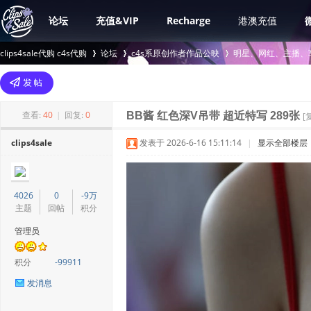
论坛
充值&VIP
Recharge
港澳充值
clips4sale代购 c4s代购
论坛
c4s系原创作者作品公映
明星、网红、主播、
>
›
›
查看:
40
|
回复:
0
BB酱 红色深V吊带 超近特写 289张
[
clips4sale
发表于 2026-6-16 15:11:14
|
显示全部楼层
4026
0
-9万
主题
回帖
积分
管理员
积分
-99911
发消息