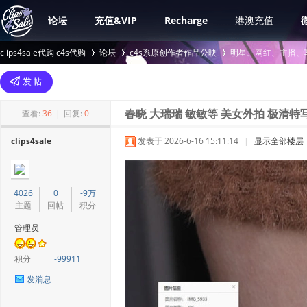
论坛
充值&VIP
Recharge
港澳充值
clips4sale代购 c4s代购
论坛
c4s系原创作者作品公映
明星、网红、主播、
>
›
›
查看:
36
|
回复:
0
春晓 大瑞瑞 敏敏等 美女外拍 极清特写
clips4sale
发表于 2026-6-16 15:11:14
|
显示全部楼层
4026
0
-9万
主题
回帖
积分
管理员
积分
-99911
发消息