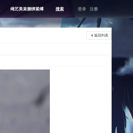
绳艺美束捆绑紧缚
搜索
登录
注册
返回列表