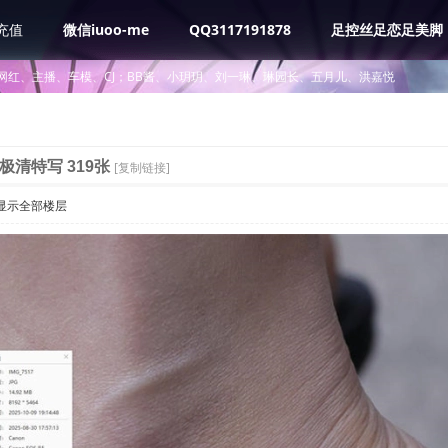
充值
微信iuoo-me
QQ3117191878
足控丝足恋足美脚
网红、主播、车模、CJ；BB酱、小玥玥、刘一琳、琳园长、五月儿、洪嘉悦
极清特写 319张
[复制链接]
显示全部楼层