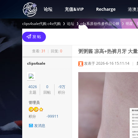
论坛
充值&VIP
Recharge
港澳
clips4sale代购 c4s代购
论坛
c4s系原创作者作品公映
明星、
>
›
›
查看:
31
|
回复:
0
粥粥酱 凉高+热裤月牙 大量
clips4sale
发表于 2026-6-16 15:11:14
|
4026
0
-9万
主题
回帖
积分
管理员
积分
-99911
发消息