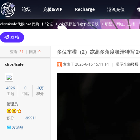
论坛
充值&VIP
Recharge
港澳充值
clips4sale代购 c4s代购
论坛
c4s系原创作者作品公映
明星、网红、主播、
>
›
›
查看:
31
|
回复:
0
多位车模（2）凉高多角度极清特写 2
clips4sale
发表于 2026-6-16 15:11:14
|
显示全部楼层
4026
0
-9万
主题
回帖
积分
管理员
积分
-99911
发消息