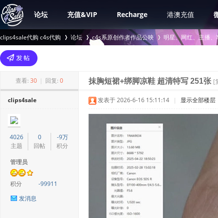
论坛
充值&VIP
Recharge
港澳充值
clips4sale代购 c4s代购
论坛
c4s系原创作者作品公映
明星、网红、主播、
>
›
›
查看:
30
|
回复:
0
抹胸短裙+绑脚凉鞋 超清特写 251张
[
clips4sale
发表于 2026-6-16 15:11:14
|
显示全部楼层
4026
0
-9万
主题
回帖
积分
管理员
积分
-99911
发消息