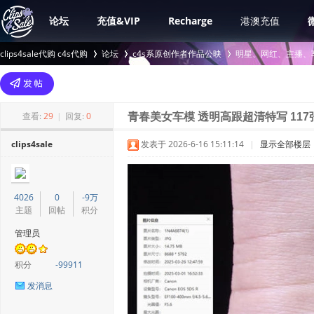
论坛
充值&VIP
Recharge
港澳充值
clips4sale代购 c4s代购
论坛
c4s系原创作者作品公映
明星、网红、主播、
>
›
›
查看:
29
|
回复:
0
青春美女车模 透明高跟超清特写 117
clips4sale
发表于 2026-6-16 15:11:14
|
显示全部楼层
4026
0
-9万
主题
回帖
积分
管理员
积分
-99911
发消息