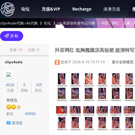
论坛
充值&VIP
Recharge
港澳充值
clips4sale代购 c4s代购
论坛
c4s系原创作者作品公映
明星、网红、主播、
>
›
›
查看:
31
|
回复:
0
抖音网红 低胸翘腿凉高短裙 超清特写 
clips4sale
发表于 2026-6-16 15:11:14
|
显示全部楼层
4026
0
-9万
主题
回帖
积分
管理员
积分
-99999
发消息