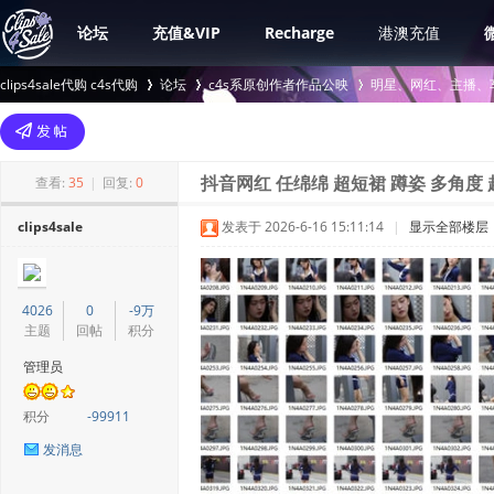
论坛
充值&VIP
Recharge
港澳充值
clips4sale代购 c4s代购
论坛
c4s系原创作者作品公映
明星、网红、主播、
>
›
›
查看:
35
|
回复:
0
抖音网红 任绵绵 超短裙 蹲姿 多角度 
clips4sale
发表于 2026-6-16 15:11:14
|
显示全部楼层
4026
0
-9万
主题
回帖
积分
管理员
积分
-99911
发消息