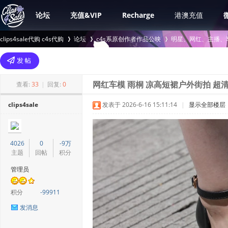
论坛
充值&VIP
Recharge
港澳充值
clips4sale代购 c4s代购
论坛
c4s系原创作者作品公映
明星、网红、主播、
>
›
›
查看:
33
|
回复:
0
网红车模 雨桐 凉高短裙户外街拍 超清
clips4sale
发表于 2026-6-16 15:11:14
|
显示全部楼层
4026
0
-9万
主题
回帖
积分
管理员
积分
-99911
发消息