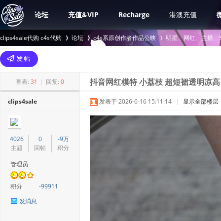
论坛
充值&VIP
Recharge
港澳充值
clips4sale代购 c4s代购
论坛
c4s系原创作者作品公映
明星、网红、主播、
>
›
›
查看:
31
|
回复:
0
抖音网红模特 小荔枝 超短裙透明凉高 
clips4sale
发表于 2026-6-16 15:11:14
|
显示全部楼层
4026
0
-9万
主题
回帖
积分
管理员
积分
-99911
发消息