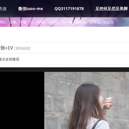
充值
微信iuoo-me
QQ3117191878
足控丝足恋足美脚
网红、主播、车模、CJ；BB酱、小玥玥、刘一琳、琳园长、五月儿、洪嘉悦
张+1V
[复制链接]
显示全部楼层