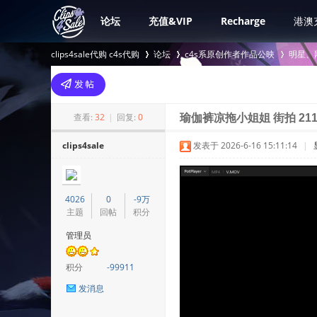
论坛
充值&VIP
Recharge
港澳
clips4sale代购 c4s代购
论坛
c4s系原创作者作品公映
明星、
>
›
›
查看:
32
|
回复:
0
瑜伽裤凉拖小姐姐 街拍 211
clips4sale
发表于 2026-6-16 15:11:14
|
4026
0
-9万
主题
回帖
积分
管理员
积分
-99911
发消息