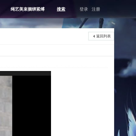
绳艺美束捆绑紧缚
搜索
登录
注册
返回列表