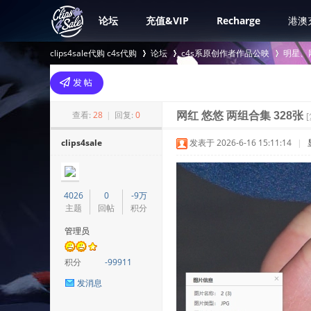
论坛
充值&VIP
Recharge
港澳
clips4sale代购 c4s代购
论坛
c4s系原创作者作品公映
明星、
>
›
›
查看:
28
|
回复:
0
网红 悠悠 两组合集 328张
clips4sale
发表于 2026-6-16 15:11:14
|
4026
0
-9万
主题
回帖
积分
管理员
积分
-99911
发消息