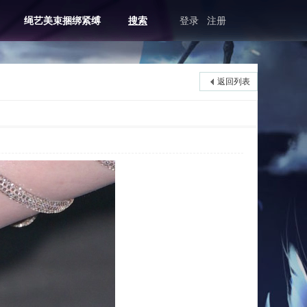
绳艺美束捆绑紧缚
搜索
登录
注册
返回列表