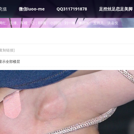
充值
微信iuoo-me
QQ3117191878
足控丝足恋足美脚
网红、主播、车模、CJ；BB酱、小玥玥、刘一琳、琳园长、五月儿、洪嘉悦
[复制链接]
显示全部楼层