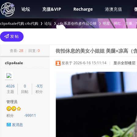
论坛
充值&VIP
Recharge
港澳充值
clips4sale代购 c4s代购
论坛
c4s系原创作者作品公映
明星、网红、主播、
>
›
›
查看:
28
|
回复:
0
街拍休息的美女小姐姐 美腿+凉高（含
clips4sale
发表于 2026-6-16 15:11:14
|
显示全部楼层
4026
0
-9万
主题
回帖
积分
管理员
积分
-99911
发消息