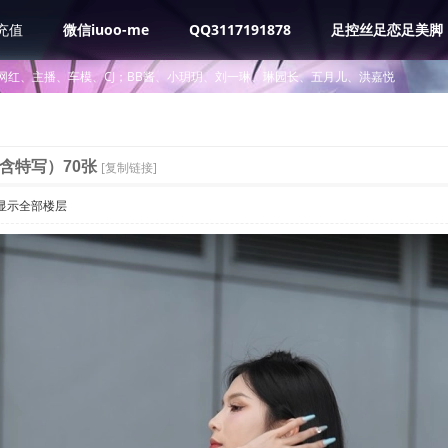
充值
微信iuoo-me
QQ3117191878
足控丝足恋足美脚
网红、主播、车模、CJ；BB酱、小玥玥、刘一琳、琳园长、五月儿、洪嘉悦
含特写）70张
[复制链接]
显示全部楼层