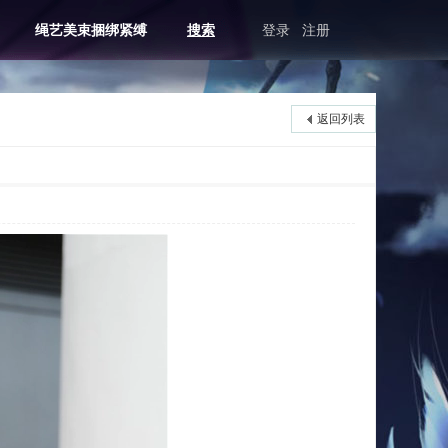
绳艺美束捆绑紧缚
搜索
登录
注册
返回列表