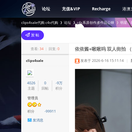
论坛
充值&VIP
Recharge
港澳
clips4sale代购 c4s代购
论坛
c4s系原创作者作品公映
明星、
>
›
›
查看:
34
|
回复:
0
依依酱+啾啾呜 双人街拍 （
clips4sale
发表于 2026-6-16 15:11:14
|
4026
0
-9万
主题
回帖
积分
管理员
积分
-99911
发消息