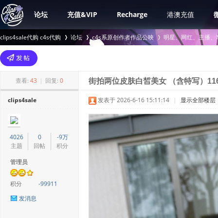
论坛
充值&VIP
Recharge
港澳充值
clips4sale代购 c4s代购
论坛
c4s系原创作者作品公映
明星、网红、主播、
>
›
›
查看:
43
|
回复:
0
街拍两位皮肤白皙美女 （含特写）11
clips4sale
发表于 2026-6-16 15:11:14
|
显示全部楼层
4026
0
-9万
主题
回帖
积分
管理员
积分
-99911
发消息