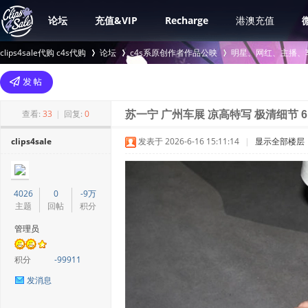
论坛
充值&VIP
Recharge
港澳充值
clips4sale代购 c4s代购
论坛
c4s系原创作者作品公映
明星、网红、主播、
>
›
›
查看:
33
|
回复:
0
苏一宁 广州车展 凉高特写 极清细节 6
clips4sale
发表于 2026-6-16 15:11:14
|
显示全部楼层
4026
0
-9万
主题
回帖
积分
管理员
积分
-99911
发消息