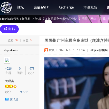
论坛
充值&VIP
Recharge
港澳充值
clips4sale代购 c4s代购
论坛
c4s系原创作者作品公映
明星、网红、主播、
>
›
›
查看:
32
|
回复:
0
周周酱 广州车展凉高造型（超清含特写+
clips4sale
发表于 2026-6-16 15:11:14
|
显示全部楼层
4026
0
-9万
主题
回帖
积分
管理员
积分
-99911
发消息