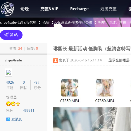
论坛
充值&VIP
Recharge
港澳充值
clips4sale代购 c4s代购
论坛
c4s系原创作者作品公映
明星、网红、主播、
>
›
›
查看:
34
|
回复:
0
琳园长 最新活动 低胸装（超清含特写+
clips4sale
发表于 2026-6-16 15:11:14
|
显示全部楼层
4026
0
-9万
主题
回帖
积分
管理员
积分
-99911
发消息