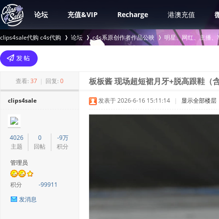
论坛
充值&VIP
Recharge
港澳充值
clips4sale代购 c4s代购
论坛
c4s系原创作者作品公映
明星、网红、主播、
>
›
›
查看:
37
|
回复:
0
板板酱 现场超短裙月牙+脱高跟鞋（含
clips4sale
发表于 2026-6-16 15:11:14
|
显示全部楼层
4026
0
-9万
主题
回帖
积分
管理员
积分
-99911
发消息