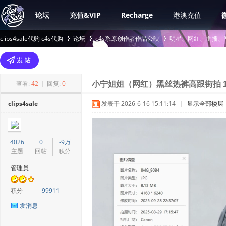
论坛
充值&VIP
Recharge
港澳充值
clips4sale代购 c4s代购
论坛
c4s系原创作者作品公映
明星、网红、主播、
>
›
›
查看:
42
|
回复:
0
小宁姐姐（网红）黑丝热裤高跟街拍 1
clips4sale
发表于 2026-6-16 15:11:14
|
显示全部楼层
4026
0
-9万
主题
回帖
积分
管理员
积分
-99911
发消息