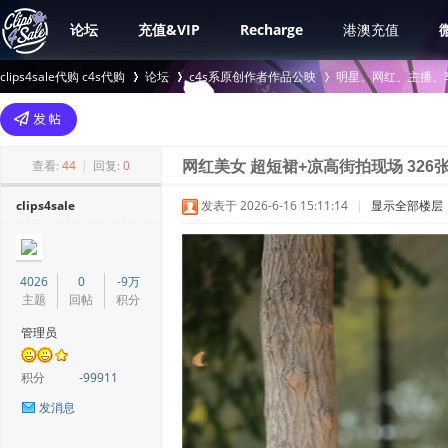
论坛
充值&VIP
Recharge
港澳充值
clips4sale代购 c4s代购
论坛
c4s系原创作者作品公映
明星、网红、主播、
>
›
›
查看:
44
|
回复:
0
网红美女 超短裙+凉高街拍现场 326
clips4sale
发表于 2026-6-16 15:11:14
|
显示全部楼层
4026
0
-9万
主题
回帖
积分
管理员
积分
-99911
发消息