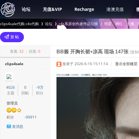
论坛
充值&VIP
Recharge
港澳充值
clips4sale代购 c4s代购
论坛
c4s系原创作者作品公映
明星、网红、主播、
>
›
›
查看:
32
|
回复:
0
BB酱 开胸长裙+凉高 现场 147张
[复制
clips4sale
发表于 2026-6-16 15:11:14
|
显示全部楼层
4026
0
-9万
主题
回帖
积分
管理员
积分
-99911
发消息