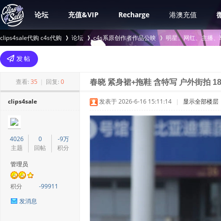
论坛
充值&VIP
Recharge
港澳充值
clips4sale代购 c4s代购
论坛
c4s系原创作者作品公映
明星、网红、主播、
>
›
›
查看:
35
|
回复:
0
春晓 紧身裙+拖鞋 含特写 户外街拍 1
clips4sale
发表于 2026-6-16 15:11:14
|
显示全部楼层
4026
0
-9万
主题
回帖
积分
管理员
积分
-99911
发消息