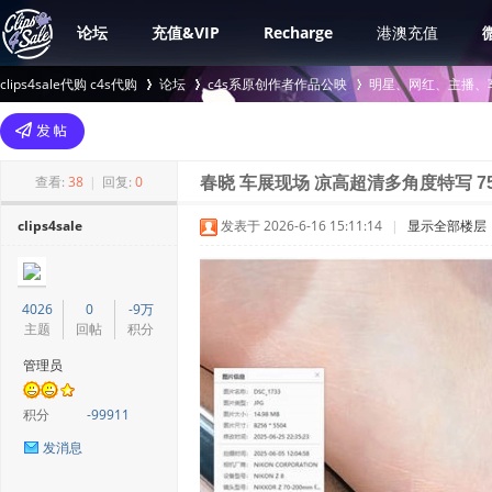
论坛
充值&VIP
Recharge
港澳充值
clips4sale代购 c4s代购
论坛
c4s系原创作者作品公映
明星、网红、主播、
>
›
›
查看:
38
|
回复:
0
春晓 车展现场 凉高超清多角度特写 7
clips4sale
发表于 2026-6-16 15:11:14
|
显示全部楼层
4026
0
-9万
主题
回帖
积分
管理员
积分
-99911
发消息