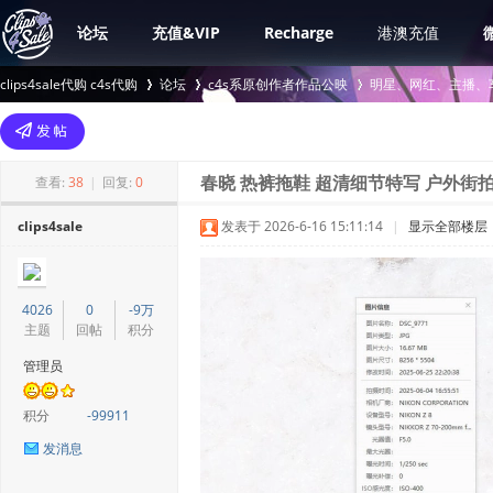
论坛
充值&VIP
Recharge
港澳充值
clips4sale代购 c4s代购
论坛
c4s系原创作者作品公映
明星、网红、主播、
>
›
›
查看:
38
|
回复:
0
春晓 热裤拖鞋 超清细节特写 户外街拍 
clips4sale
发表于 2026-6-16 15:11:14
|
显示全部楼层
4026
0
-9万
主题
回帖
积分
管理员
积分
-99911
发消息