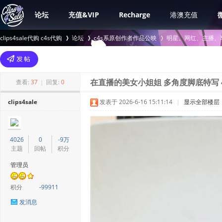
论坛
充值&VIP
Recharge
港澳充值
clips4sale代购 c4s代购
论坛
c4s系原创作者作品公映
明星、网红、主播、
>
›
›
查看:
37
|
回复:
0
在直播的美女小姐姐 多角度脚底特写 
clips4sale
发表于 2026-6-16 15:11:14
|
显示全部楼层
4026
0
-9万
主题
回帖
积分
管理员
积分
-99911
发消息