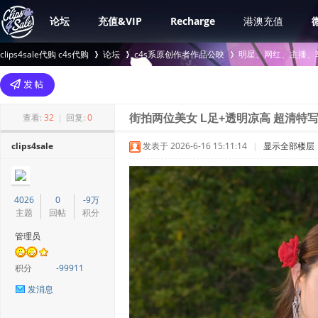
论坛
充值&VIP
Recharge
港澳充值
clips4sale代购 c4s代购
论坛
c4s系原创作者作品公映
明星、网红、主播、
>
›
›
查看:
32
|
回复:
0
街拍两位美女 L足+透明凉高 超清特写 
clips4sale
发表于 2026-6-16 15:11:14
|
显示全部楼层
4026
0
-9万
主题
回帖
积分
管理员
积分
-99911
发消息