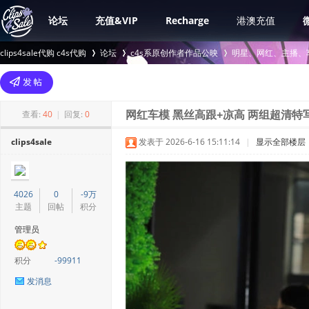
论坛
充值&VIP
Recharge
港澳充值
clips4sale代购 c4s代购
论坛
c4s系原创作者作品公映
明星、网红、主播、
>
›
›
查看:
40
|
回复:
0
网红车模 黑丝高跟+凉高 两组超清特写
clips4sale
发表于 2026-6-16 15:11:14
|
显示全部楼层
4026
0
-9万
主题
回帖
积分
管理员
积分
-99911
发消息