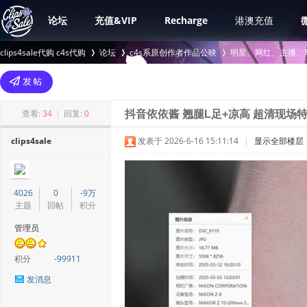
论坛
充值&VIP
Recharge
港澳充值
clips4sale代购 c4s代购
论坛
c4s系原创作者作品公映
明星、网红、主播、
>
›
›
查看:
34
|
回复:
0
抖音依依酱 翘腿L足+凉高 超清现场特写
clips4sale
发表于 2026-6-16 15:11:14
|
显示全部楼层
4026
0
-9万
主题
回帖
积分
管理员
积分
-99911
发消息