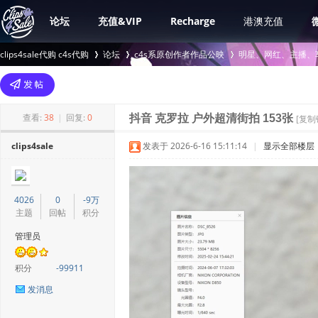
论坛
充值&VIP
Recharge
港澳充值
clips4sale代购 c4s代购
论坛
c4s系原创作者作品公映
明星、网红、主播、
>
›
›
查看:
38
|
回复:
0
抖音 克罗拉 户外超清街拍 153张
[复制
clips4sale
发表于 2026-6-16 15:11:14
|
显示全部楼层
4026
0
-9万
主题
回帖
积分
管理员
积分
-99911
发消息