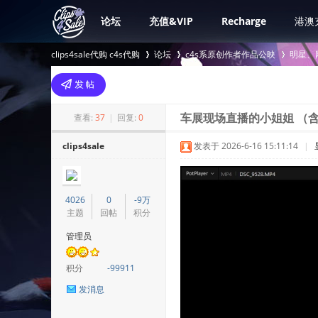
论坛
充值&VIP
Recharge
港澳
clips4sale代购 c4s代购
论坛
c4s系原创作者作品公映
明星、
>
›
›
查看:
37
|
回复:
0
车展现场直播的小姐姐 （含
clips4sale
发表于 2026-6-16 15:11:14
|
4026
0
-9万
主题
回帖
积分
管理员
积分
-99911
发消息