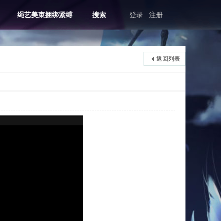
绳艺美束捆绑紧缚
搜索
登录
注册
返回列表