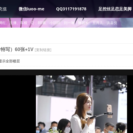
充值
微信iuoo-me
QQ3117191878
足控丝足恋足美脚
网红、主播、车模、CJ；BB酱、小玥玥、刘一琳、琳园长、五月儿、洪嘉悦
特写）60张+1V
[复制链接]
显示全部楼层