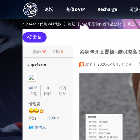
论坛
充值&VIP
Recharge
港澳
clips4sale代购 c4s代购
论坛
c4s系原创作者作品公映
明星、
>
›
›
查看:
38
|
回复:
0
紧身包开叉臀裙+透明凉高 
clips4sale
发表于 2026-6-16 15:11:14
|
4026
0
-9万
主题
回帖
积分
管理员
积分
-99911
发消息