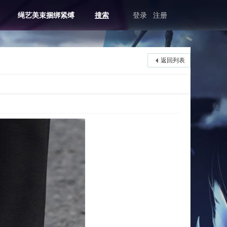
绳艺美束捆绑紧缚
搜索
登录
注册
返回列表