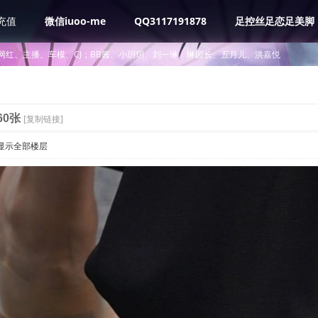
充值
微信iuoo-me
QQ3117191878
足控丝足恋足美脚
网红、主播、车模、CJ；BB酱、小玥玥、刘一琳、琳园长、五月儿、洪嘉悦
60张
[复制链接]
显示全部楼层