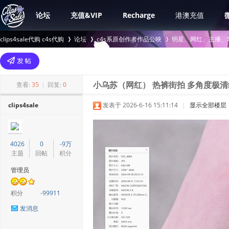
论坛
充值&VIP
Recharge
港澳充值
clips4sale代购 c4s代购
论坛
c4s系原创作者作品公映
明星、网红、主播、
>
›
›
查看:
35
|
回复:
0
小乌苏（网红） 热裤街拍 多角度极清细
clips4sale
发表于 2026-6-16 15:11:14
|
显示全部楼层
4026
0
-9万
主题
回帖
积分
管理员
积分
-99911
发消息