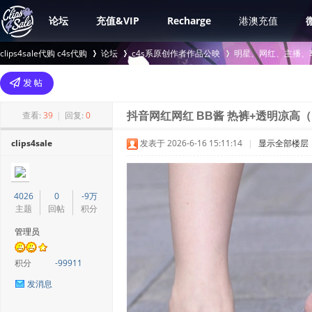
论坛
充值&VIP
Recharge
港澳充值
clips4sale代购 c4s代购
论坛
c4s系原创作者作品公映
明星、网红、主播、
>
›
›
查看:
39
|
回复:
0
抖音网红网红 BB酱 热裤+透明凉高
clips4sale
发表于 2026-6-16 15:11:14
|
显示全部楼层
4026
0
-9万
主题
回帖
积分
管理员
积分
-99911
发消息