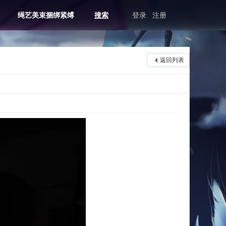
绳艺美束捆绑紧缚
搜索
登录
注册
返回列表