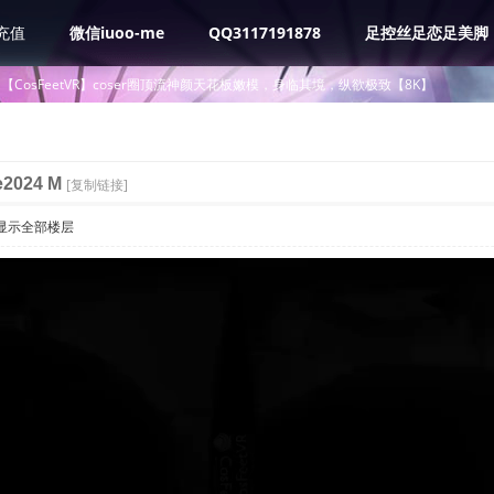
充值
微信iuoo-me
QQ3117191878
足控丝足恋足美脚
【CosFeetVR】coser圈顶流神颜天花板嫩模，身临其境，纵欲极致【8K】
2024 M
[复制链接]
显示全部楼层