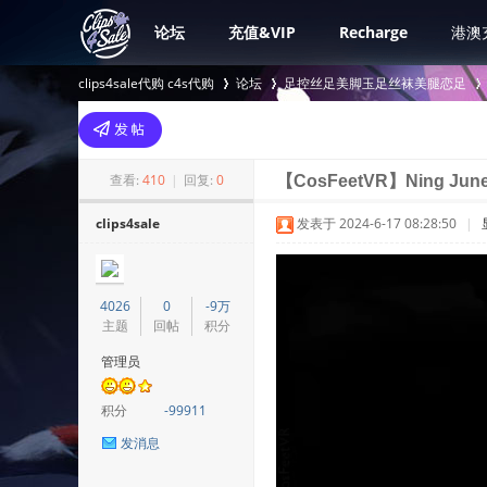
论坛
充值&VIP
Recharge
港澳
clips4sale代购 c4s代购
论坛
足控丝足美脚玉足丝袜美腿恋足
>
›
›
查看:
410
|
回复:
0
【CosFeetVR】Ning June
clips4sale
发表于 2024-6-17 08:28:50
|
4026
0
-9万
主题
回帖
积分
管理员
积分
-99911
发消息