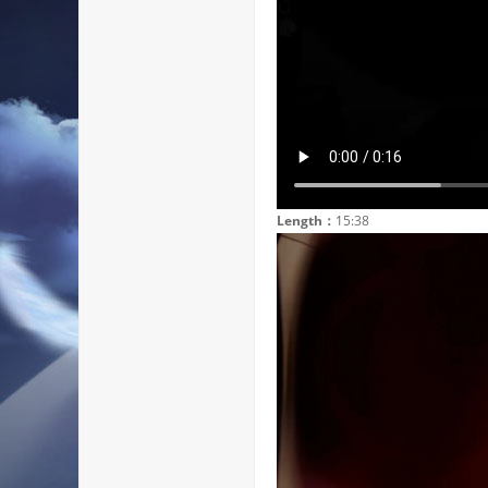
Length：
15:38