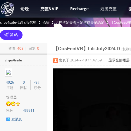
论坛
充值&VIP
Recharge
港澳充值
clips4sale代购 c4s代购
论坛
足控丝足美脚玉足丝袜美腿恋足
【CosFee
>
›
›
查看:
408
|
回复:
0
【CosFeetVR】Lili July2024 D
[复制
clips4sale
发表于 2024-7-18 11:47:59
|
显示全部楼层
4026
0
-9万
主题
回帖
积分
管理员
积分
-99911
发消息